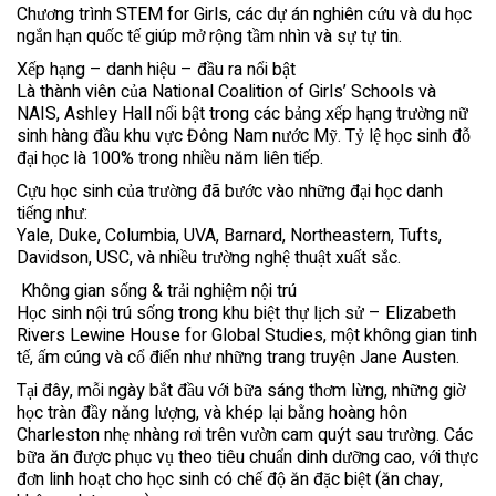
Chương trình STEM for Girls, các dự án nghiên cứu và du học
ngắn hạn quốc tế giúp mở rộng tầm nhìn và sự tự tin.
Xếp hạng – danh hiệu – đầu ra nổi bật
Là thành viên của National Coalition of Girls’ Schools và
NAIS, Ashley Hall nổi bật trong các bảng xếp hạng trường nữ
sinh hàng đầu khu vực Đông Nam nước Mỹ. Tỷ lệ học sinh đỗ
đại học là 100% trong nhiều năm liên tiếp.
Cựu học sinh của trường đã bước vào những đại học danh
tiếng như:
Yale, Duke, Columbia, UVA, Barnard, Northeastern, Tufts,
Davidson, USC, và nhiều trường nghệ thuật xuất sắc.
️ Không gian sống & trải nghiệm nội trú
Học sinh nội trú sống trong khu biệt thự lịch sử – Elizabeth
Rivers Lewine House for Global Studies, một không gian tinh
tế, ấm cúng và cổ điển như những trang truyện Jane Austen.
Tại đây, mỗi ngày bắt đầu với bữa sáng thơm lừng, những giờ
học tràn đầy năng lượng, và khép lại bằng hoàng hôn
Charleston nhẹ nhàng rơi trên vườn cam quýt sau trường. Các
bữa ăn được phục vụ theo tiêu chuẩn dinh dưỡng cao, với thực
đơn linh hoạt cho học sinh có chế độ ăn đặc biệt (ăn chay,