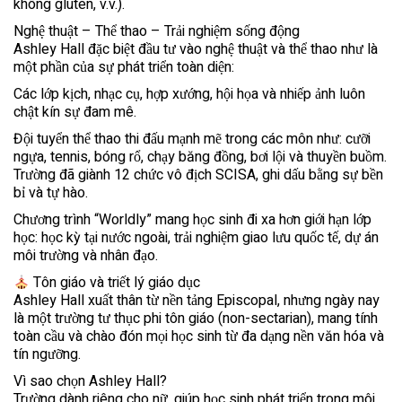
không gluten, v.v.).
Nghệ thuật – Thể thao – Trải nghiệm sống động
Ashley Hall đặc biệt đầu tư vào nghệ thuật và thể thao như là
một phần của sự phát triển toàn diện:
Các lớp kịch, nhạc cụ, hợp xướng, hội họa và nhiếp ảnh luôn
chật kín sự đam mê.
Đội tuyển thể thao thi đấu mạnh mẽ trong các môn như: cưỡi
ngựa, tennis, bóng rổ, chạy băng đồng, bơi lội và thuyền buồm.
Trường đã giành 12 chức vô địch SCISA, ghi dấu bằng sự bền
bỉ và tự hào.
Chương trình “Worldly” mang học sinh đi xa hơn giới hạn lớp
học: học kỳ tại nước ngoài, trải nghiệm giao lưu quốc tế, dự án
môi trường và nhân đạo.
Tôn giáo và triết lý giáo dục
Ashley Hall xuất thân từ nền tảng Episcopal, nhưng ngày nay
là một trường tư thục phi tôn giáo (non-sectarian), mang tính
toàn cầu và chào đón mọi học sinh từ đa dạng nền văn hóa và
tín ngưỡng.
Vì sao chọn Ashley Hall?
Trường dành riêng cho nữ, giúp học sinh phát triển trong môi