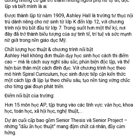
dưỡng những cô gái trở thành những người phụ nữ tự tin, độc
lập và biết mình là ai.
Được thành lập từ năm 1909, Ashley Hall là trường tư thục nội
trú dành riêng cho nữ sinh từ lớp K đến lớp 12, với chương
trình nội trú bắt đầu từ lớp 7. Trong suốt hơn một thế kỷ, nơi
đây đã trở thành biểu tượng của sự tinh tế, trí tuệ và sức mạnh
nữ giới trong nền giáo dục Mỹ.
Chất lượng học thuật & chương trình nổi bật
Ashley Hall không đơn thuần dạy học sinh học cách thi điểm
cao – mà là cách suy nghĩ sâu sắc, phản biện độc lập, và thể
hiện bản thân một cách đĩnh đạc. Với chương trình học theo
mô hình Spiral Curriculum, học sinh được tiếp cận kiến thức
một cách lặp đi lặp lại theo chiều sâu, tạo nền tảng vững chắc
cho từng giai đoạn phát triển.
Điểm nổi bật của trường:
Hơn 15 môn học AP, tập trung vào các lĩnh vực: văn học, khoa
học, toán học, xã hội học, nghệ thuật,…
Dự án cuối cấp bao gồm Senior Thesis và Senior Project –
những “dấu ấn học thuật” mang đậm chất cá nhân, đầy cảm
hứng.