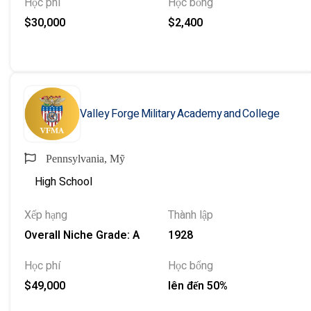
Học phí
Học bổng
$30,000
$2,400
Valley Forge Military Academy and College
Pennsylvania, Mỹ
High School
Xếp hạng
Thành lập
Overall Niche Grade: A
1928
Học phí
Học bổng
$49,000
lên đến 50%