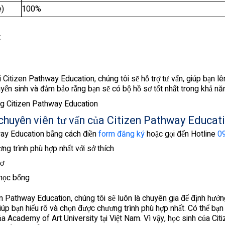
e)
100%
t
 Citizen Pathway Education, chúng tôi sẽ hỗ trợ tư vấn, giúp bạn lên
uyển sinh và đảm bảo rằng bạn sẽ có bộ hồ sơ tốt nhất trong khả nă
ùng Citizen Pathway Education
 chuyên viên tư vấn của Citizen Pathway Educat
way Education bằng cách điền
form đăng ký
hoặc gọi đến Hotline
0
ng trình phù hợp nhất với sở thích
sơ
học bổng
zen Pathway Education, chúng tôi sẽ luôn là chuyên gia để định hướ
giúp bạn hiểu rõ và chọn được chương trình phù hợp nhất. Có thể bạn
của Academy of Art University tại Việt Nam. Vì vậy, học sinh của C