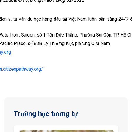
y Education cập nhật vào tháng 02/2022
 đơn vị tư vấn du học hàng đầu tại Việt Nam luôn sẵn sàng 24/7 đ
Waterfront Saigon, số 1 Tôn Đức Thắng, Phường Sài Gòn, TP. Hồ Ch
 Pacific Place, số 83B Lý Thường Kiệt, phường Cửa Nam
y.org
n.citizenpathway.org/
Trường học tương tự