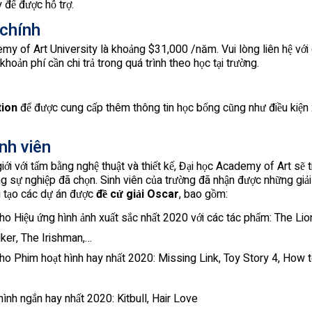
 để được hỗ trợ.
 chính
my of Art University là khoảng $31,000 /năm. Vui lòng liên hệ với 
hoản phí cần chi trả trong quá trình theo học tại trường.
tion
để được cung cấp thêm thông tin học bổng cũng như điều kiện 
nh viên
giới với tấm bằng nghệ thuật và thiết kế, Đại học Academy of Art sẽ 
 sự nghiệp đã chọn. Sinh viên của trường đã nhận được những giải t
g tạo các dự án được
đề cử giải Oscar
, bao gồm:
cho Hiệu ứng hình ảnh xuất sắc nhất 2020 với các tác phẩm: The Li
ker, The Irishman,…
cho Phim hoạt hình hay nhất 2020: Missing Link, Toy Story 4, How 
ình ngắn hay nhất 2020: Kitbull, Hair Love