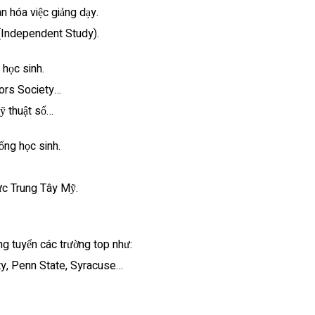
ân hóa việc giảng dạy.
(Independent Study).
 học sinh.
nors Society…
kỹ thuật số…
ống học sinh.
ực Trung Tây Mỹ.
g tuyển các trường top như:
ty, Penn State, Syracuse…