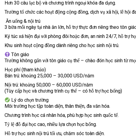
Hơn 30 câu lạc bộ và chương trình ngoại khóa đa dạng.
Trường tổ chức các hoạt động cộng đồng, dịch vụ xã hội, lễ hội 
️ Ăn uống & nội trú
3 bữa mỗi ngày tại nhà ăn lớn, hỗ trợ thực đơn riêng theo tôn giá
Ký túc xá hiện đại với phòng đôi hoặc đơn, an ninh 24/7, hỗ trợ học
Khu sinh hoạt cộng đồng dành riêng cho học sinh nội trú.
Tôn giáo
Trường không gắn với tôn giáo cụ thể – chào đón học sinh từ mọ
Học phí (tham khảo)
Bán trú: khoảng 25,000 – 30,000 USD/năm
Nội trú: khoảng 50,000 – 60,000 USD/năm
(Tùy cấp học và chương trình cụ thể – có hỗ trợ học bổng)
Lý do chọn trường
Môi trường học tập toàn diện, thân thiện, đa văn hóa.
Chương trình học cá nhân hóa, phù hợp học sinh quốc tế.
Tỷ lệ đỗ đại học cao, nhiều lựa chọn học bổng.
Hỗ trợ học sinh nội trú tối ưu, chăm sóc toàn diện.