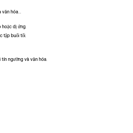
đa văn hóa…
o hoặc dị ứng.
 tập buổi tối.
i tín ngưỡng và văn hóa.