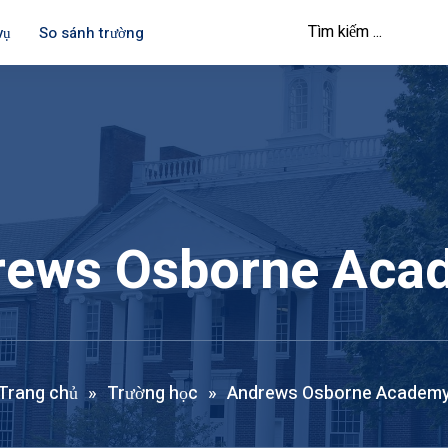
vụ
So sánh trường
rews Osborne Aca
Trang chủ
»
Trường học
»
Andrews Osborne Academ