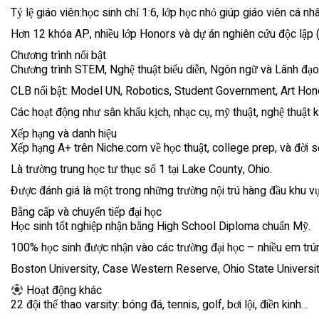
Tỷ lệ giáo viên:học sinh chỉ 1:6, lớp học nhỏ giúp giáo viên cá nh
Hơn 12 khóa AP, nhiều lớp Honors và dự án nghiên cứu độc lập 
Chương trình nổi bật
Chương trình STEM, Nghệ thuật biểu diễn, Ngôn ngữ và Lãnh đạo
CLB nổi bật: Model UN, Robotics, Student Government, Art Ho
Các hoạt động như sân khấu kịch, nhạc cụ, mỹ thuật, nghệ thuật 
Xếp hạng và danh hiệu
Xếp hạng A+ trên Niche.com về học thuật, college prep, và đời s
Là trường trung học tư thục số 1 tại Lake County, Ohio.
Được đánh giá là một trong những trường nội trú hàng đầu khu v
Bằng cấp và chuyển tiếp đại học
Học sinh tốt nghiệp nhận bằng High School Diploma chuẩn Mỹ.
100% học sinh được nhận vào các trường đại học – nhiều em trún
Boston University, Case Western Reserve, Ohio State Universi
Hoạt động khác
22 đội thể thao varsity: bóng đá, tennis, golf, bơi lội, điền kinh…