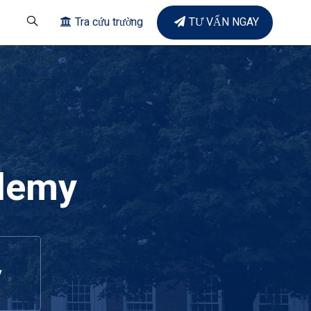
Tra cứu trường
TƯ VẤN NGAY
demy
y