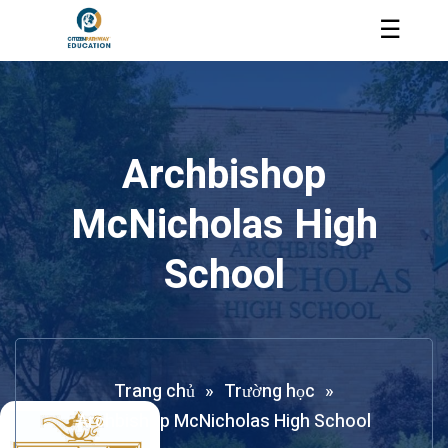
☰
Archbishop
McNicholas High
School
Trang chủ
»
Trường học
»
Archbishop McNicholas High School