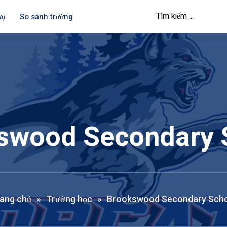
vụ
So sánh trường
swood Secondary 
ang chủ
»
Trường học
»
Brookswood Secondary Sch