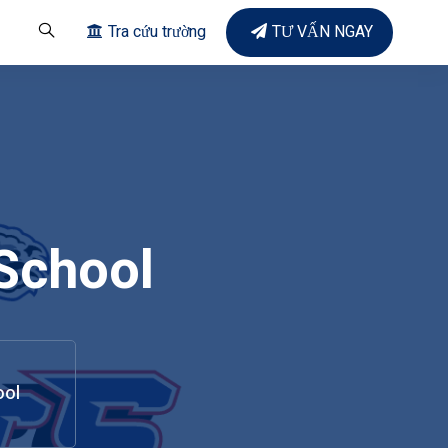
Tra cứu trường
TƯ VẤN NGAY
School
ool