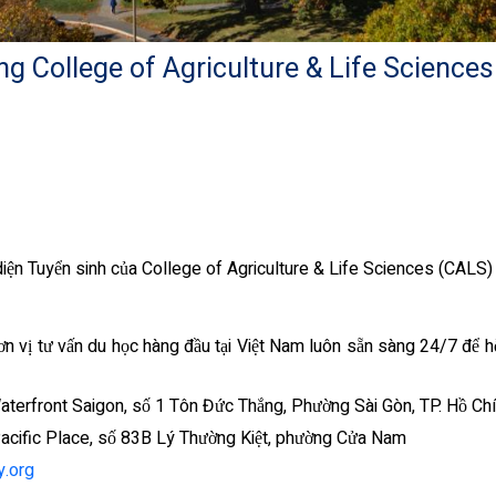
ng College of Agriculture & Life Science
iện Tuyển sinh của College of Agriculture & Life Sciences (CALS) 
ơn vị tư vấn du học hàng đầu tại Việt Nam luôn sẵn sàng 24/7 để h
aterfront Saigon, số 1 Tôn Đức Thắng, Phường Sài Gòn, TP. Hồ Chí
Pacific Place, số 83B Lý Thường Kiệt, phường Cửa Nam
y.org