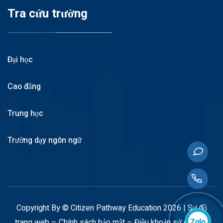
Tra cứu trường
Đại học
Cao đẳng
Trung học
Trường dạy ngôn ngữ
Copyright By © Citizen Pathway Education 2026 |
Sơ đồ
trang web
–
Chính sách bảo mật
–
Điều khoản sử dụng
–