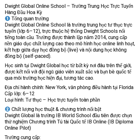
Dwight Global Online School – Trường Trung Học Trực Tuyến
Hàng Đầu Hoa Kỳ
Tổng quan trường
Dwight Global Online School là trường trung học tư thục trực
tuyến (lớp 6–12), trực thuộc hệ thống Dwight Schools nổi
tiếng toàn cầu. Trường được thành lập năm 2014, cung cấp
nền giáo dục chất lượng cao theo mô hình học online linh hoạt,
kết hợp giữa dạy học đồng bộ (live) và nội dung học không
đồng bộ (self-paced).
Học sinh tại Dwight Global học từ bất kỳ nơi đâu trên thế giới,
được kết nối với đội ngũ giáo viên xuất sắc và bạn bè quốc tế
qua môi trường học hiện đại, tương tác cao.
Địa chỉ hành chính: New York, văn phòng điều hành tại Florida
Cấp lớp: 6–12
Loại hình: Tư thục – Học trực tuyến toàn phần
Chất lượng học thuật & chương trình nổi bật
Dwight Global là trường IB World School đầu tiên được chọn
thử nghiệm Chương trình Tú tài Quốc tế IB Online (IB Diploma
Online Pilot)
Trường cung cấp: