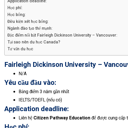
Application deadline:
Học phí:
Học bổng:
Điều kiện xét học bổng:
Ngành đào tạo thế mạnh:
Đặc điểm nổi bật Fairleigh Dickinson University – Vancouver:
Tại sao nên du học Canada?
Tư vấn du học
Fairleigh Dickinson University – Vanco
N/A
Yêu cầu đầu vào:
Bảng điểm 3 năm gần nhất
IELTS/TOEFL (nếu có)
Application deadline:
Liên hệ
Citizen Pathway Education
để được cung cấp t
Học phí: