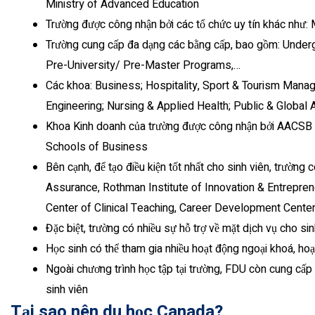
Ministry of Advanced Education
Trường được công nhận bởi các tổ chức uy tín khác như: 
Trường cung cấp đa dạng các bằng cấp, bao gồm: Unde
Pre-University/ Pre-Master Programs,…
Các khoa: Business; Hospitality, Sport & Tourism Man
Engineering; Nursing & Applied Health; Public & Global A
Khoa Kinh doanh của trường được công nhận bởi AACSB I
Schools of Business
Bên cạnh, để tạo điều kiện tốt nhất cho sinh viên, trường
Assurance, Rothman Institute of Innovation & Entrepren
Center of Clinical Teaching, Career Development Center
Đặc biệt, trường có nhiều sự hỗ trợ về mặt dịch vụ cho sinh
Học sinh có thể tham gia nhiều hoạt động ngoại khoá, ho
Ngoài chương trình học tập tại trường, FDU còn cung cấp
sinh viên
Tại sao nên du học Canada?