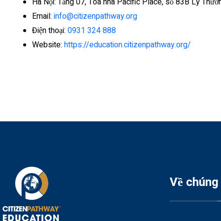
Hà Nội: Tầng 07, Tòa nhà Pacific Place, số 83B Lý Thư
Email:
info@citizenpathway.org
Điện thoại:
0931 324 888
Website:
https://education.citizenpathway.org/
Về chúng 