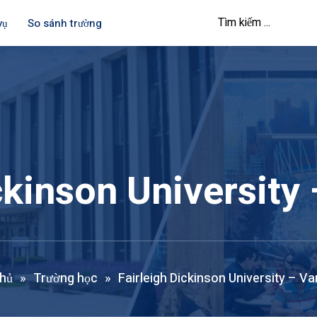
vụ
So sánh trường
ickinson University
hủ
»
Trường học
»
Fairleigh Dickinson University – V