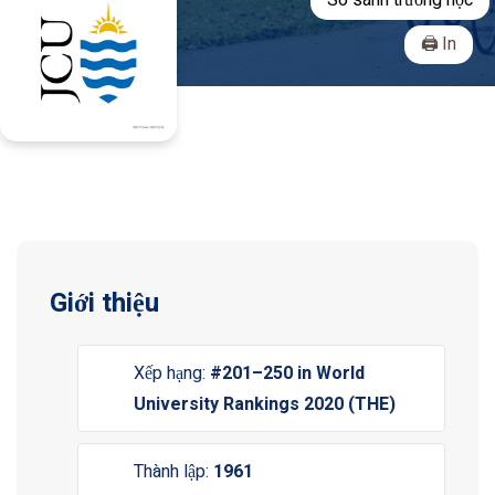
So sánh trường học
In
Giới thiệu
Xếp hạng:
#201–250 in World
University Rankings 2020 (THE)
Thành lập:
1961