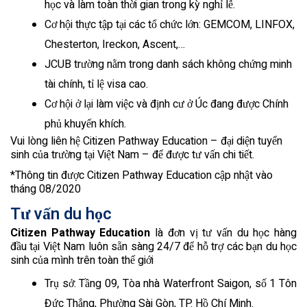
học và làm toàn thời gian trong kỳ nghỉ lễ.
Cơ hội thực tập tại các tổ chức lớn: GEMCOM, LINFOX,
Chesterton, Ireckon, Ascent,…
JCUB trường nằm trong danh sách không chứng minh
tài chính, tỉ lệ visa cao.
Cơ hội ở lại làm việc và định cư ở Úc đang được Chính
phủ khuyến khích.
Vui lòng liên hệ Citizen Pathway Education – đại diện tuyển
sinh của trường tại Việt Nam – để được tư vấn chi tiết.
*Thông tin được Citizen Pathway Education cập nhật vào
tháng 08/2020
Tư vấn du học
Citizen Pathway Education
là đơn vị tư vấn du học hàng
đầu tại Việt Nam luôn sẵn sàng 24/7 để hỗ trợ các bạn du học
sinh của mình trên toàn thế giới
Trụ sở: Tầng 09, Tòa nhà Waterfront Saigon, số 1 Tôn
Đức Thắng, Phường Sài Gòn, TP. Hồ Chí Minh.