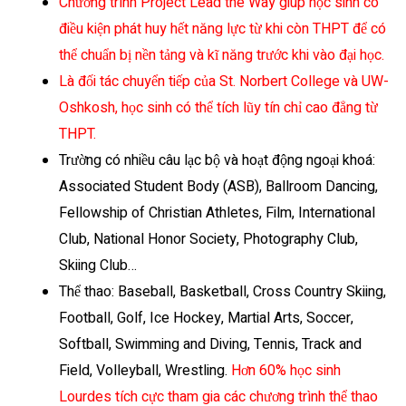
Chương trình Project Lead the Way giúp học sinh có
điều kiện phát huy hết năng lực từ khi còn THPT để có
thể chuẩn bị nền tảng và kĩ năng trước khi vào đại học.
Là đối tác chuyển tiếp của St. Norbert College và UW-
Oshkosh, học sinh có thể tích lũy tín chỉ cao đẳng từ
THPT.
Trường có nhiều câu lạc bộ và hoạt động ngoại khoá:
Associated Student Body (ASB), Ballroom Dancing,
Fellowship of Christian Athletes, Film, International
Club, National Honor Society, Photography Club,
Skiing Club…
Thể thao: Baseball, Basketball, Cross Country Skiing,
Football, Golf, Ice Hockey, Martial Arts, Soccer,
Softball, Swimming and Diving, Tennis, Track and
Field, Volleyball, Wrestling.
Hơn 60% học sinh
Lourdes tích cực tham gia các chương trình thể thao