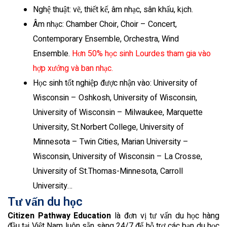
Nghệ thuật: vẽ, thiết kế, âm nhạc, sân khấu, kịch.
Âm nhạc: Chamber Choir, Choir – Concert,
Contemporary Ensemble, Orchestra, Wind
Ensemble.
Hơn 50% học sinh Lourdes tham gia vào
hợp xướng và ban nhạc.
Học sinh tốt nghiệp được nhận vào: University of
Wisconsin – Oshkosh, University of Wisconsin,
University of Wisconsin – Milwaukee, Marquette
University, St.Norbert College, University of
Minnesota – Twin Cities, Marian University –
Wisconsin, University of Wisconsin – La Crosse,
University of St.Thomas-Minnesota, Carroll
University…
Tư vấn du học
Citizen Pathway Education
là đơn vị tư vấn du học hàng
đầu tại Việt Nam luôn sẵn sàng 24/7 để hỗ trợ các bạn du học