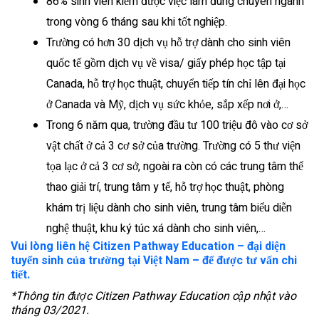
86% sinh viên kiếm được việc làm đúng chuyên ngành
trong vòng 6 tháng sau khi tốt nghiệp.
Trường có hơn 30 dịch vụ hỗ trợ dành cho sinh viên
quốc tế gồm dịch vụ về visa/ giấy phép học tập tại
Canada, hỗ trợ học thuật, chuyển tiếp tín chỉ lên đại học
ở Canada và Mỹ, dịch vụ sức khỏe, sắp xếp nơi ở,…
Trong 6 năm qua, trường đầu tư 100 triệu đô vào cơ sở
vật chất ở cả 3 cơ sở của trường. Trường có 5 thư viện
tọa lạc ở cả 3 cơ sở, ngoài ra còn có các trung tâm thể
thao giải trí, trung tâm y tế, hỗ trợ học thuật, phòng
khám trị liệu dành cho sinh viên, trung tâm biểu diễn
nghệ thuật, khu ký túc xá dành cho sinh viên,…
Vui lòng liên hệ Citizen Pathway Education – đại diện
tuyển sinh của trường tại Việt Nam – để được tư vấn chi
tiết.
*Thông tin được Citizen Pathway Education cập nhật vào
tháng 03/2021.