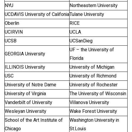
NYU
Northeastern University
UCDAVIS University of Califonia
Tulane University
Oberlin
RICE
UCIRVIN
UCLA
UCSB
UCSanDieg
UF – the University of
GEORGIA University
Florida
ILLINOIS University
University of Michigan
USC
University of Richmond
University of Notre Dame
University of Rochester
University of Virginia
The University of Wisconsin
Vanderbilt of University
Villanova University
Wesleyan University
Wake Forest University
School of the Art Institute of
Washington University in
Chicago
St.Louis