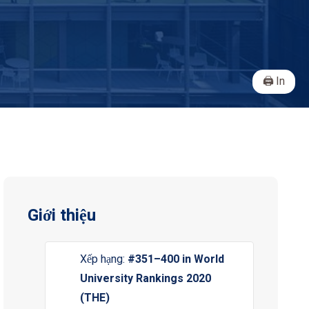
In
Giới thiệu
Xếp hạng:
#351–400 in World
University Rankings 2020
(THE)