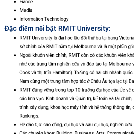
Fiance
Media
Information Technology
Đặc điểm nổi bật RMIT University:
RMIT University là đại học lâu đời thứ ba tại bang Victoria
sở chính của RMIT nằm tại Melbourne và là một phần gắn 
Ngoài khuôn viên chính, RMIT còn có các khuôn viên khá
như các trung tâm nghiên cứu và đào tạo tại Melbourne 
Cook và thị trấn Hamilton). Trường có hai chi nhánh quốc
Nam cùng một trung tâm hợp tác ở Châu Âu tọa lạc tại B
RMIT đứng vững trong top 10 trường đại học của Úc về ch
các lĩnh vực: Kinh doanh và Quản trị, kế toán và tài chính,
trình xây dựng, khoa học máy tính và hệ thống thông tin,
Rankings.
Hệ đào tạo: cao đẳng, đại học và sau đại học, nghiên cứu.
Các chuyên khoa: Building, Business, Arts, Communicatio