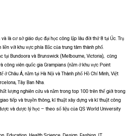
 và là cơ sở giáo dục đại học công lập lâu đời thứ 8 tại Úc. Trụ
liền với khu vực phía Bắc của trung tâm thành phố.
c tại Bundoora và Brunswick (Melbourne, Victoria), cũng
và công viên quốc gia Grampians (nằm ở khu vực Point
 tế ở Châu Á, nằm tại Hà Nội và Thành phố Hồ Chí Minh, Việt
arcelona, Tây Ban Nha.
ất lượng nghiên cứu và nằm trong top 100 trên thế giới trong
 giao tiếp và truyền thông, kĩ thuật xây dựng và kĩ thuật công
 dược và dược lý học – theo số liệu của QS World University
n, Education, Health Science, Design, Fashion, IT,…