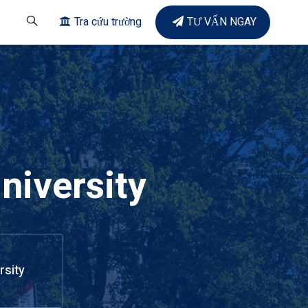
Tra cứu trường
TƯ VẤN NGAY
niversity
rsity