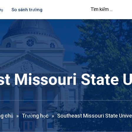
vụ
So sánh trường
t Missouri State U
g chủ
»
Trường học
»
Southeast Missouri State Unive