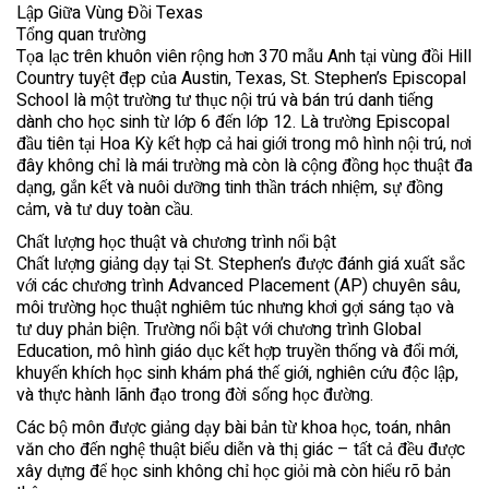
Lập Giữa Vùng Đồi Texas
Tổng quan trường
Tọa lạc trên khuôn viên rộng hơn 370 mẫu Anh tại vùng đồi Hill
Country tuyệt đẹp của Austin, Texas, St. Stephen’s Episcopal
School là một trường tư thục nội trú và bán trú danh tiếng
dành cho học sinh từ lớp 6 đến lớp 12. Là trường Episcopal
đầu tiên tại Hoa Kỳ kết hợp cả hai giới trong mô hình nội trú, nơi
đây không chỉ là mái trường mà còn là cộng đồng học thuật đa
dạng, gắn kết và nuôi dưỡng tinh thần trách nhiệm, sự đồng
cảm, và tư duy toàn cầu.
Chất lượng học thuật và chương trình nổi bật
Chất lượng giảng dạy tại St. Stephen’s được đánh giá xuất sắc
với các chương trình Advanced Placement (AP) chuyên sâu,
môi trường học thuật nghiêm túc nhưng khơi gợi sáng tạo và
tư duy phản biện. Trường nổi bật với chương trình Global
Education, mô hình giáo dục kết hợp truyền thống và đổi mới,
khuyến khích học sinh khám phá thế giới, nghiên cứu độc lập,
và thực hành lãnh đạo trong đời sống học đường.
Các bộ môn được giảng dạy bài bản từ khoa học, toán, nhân
văn cho đến nghệ thuật biểu diễn và thị giác – tất cả đều được
xây dựng để học sinh không chỉ học giỏi mà còn hiểu rõ bản