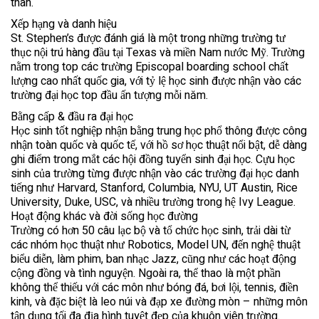
thân.
Xếp hạng và danh hiệu
St. Stephen’s được đánh giá là một trong những trường tư
thục nội trú hàng đầu tại Texas và miền Nam nước Mỹ. Trường
nằm trong top các trường Episcopal boarding school chất
lượng cao nhất quốc gia, với tỷ lệ học sinh được nhận vào các
trường đại học top đầu ấn tượng mỗi năm.
Bằng cấp & đầu ra đại học
Học sinh tốt nghiệp nhận bằng trung học phổ thông được công
nhận toàn quốc và quốc tế, với hồ sơ học thuật nổi bật, dễ dàng
ghi điểm trong mắt các hội đồng tuyển sinh đại học. Cựu học
sinh của trường từng được nhận vào các trường đại học danh
tiếng như Harvard, Stanford, Columbia, NYU, UT Austin, Rice
University, Duke, USC, và nhiều trường trong hệ Ivy League.
Hoạt động khác và đời sống học đường
Trường có hơn 50 câu lạc bộ và tổ chức học sinh, trải dài từ
các nhóm học thuật như Robotics, Model UN, đến nghệ thuật
biểu diễn, làm phim, ban nhạc Jazz, cũng như các hoạt động
cộng đồng và tình nguyện. Ngoài ra, thể thao là một phần
không thể thiếu với các môn như bóng đá, bơi lội, tennis, điền
kinh, và đặc biệt là leo núi và đạp xe đường mòn – những môn
tận dụng tối đa địa hình tuyệt đẹp của khuôn viên trường.