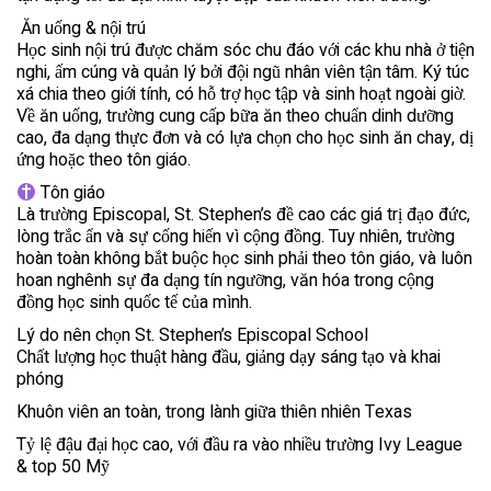
️ Ăn uống & nội trú
Học sinh nội trú được chăm sóc chu đáo với các khu nhà ở tiện
nghi, ấm cúng và quản lý bởi đội ngũ nhân viên tận tâm. Ký túc
xá chia theo giới tính, có hỗ trợ học tập và sinh hoạt ngoài giờ.
Về ăn uống, trường cung cấp bữa ăn theo chuẩn dinh dưỡng
cao, đa dạng thực đơn và có lựa chọn cho học sinh ăn chay, dị
ứng hoặc theo tôn giáo.
Tôn giáo
Là trường Episcopal, St. Stephen’s đề cao các giá trị đạo đức,
lòng trắc ẩn và sự cống hiến vì cộng đồng. Tuy nhiên, trường
hoàn toàn không bắt buộc học sinh phải theo tôn giáo, và luôn
hoan nghênh sự đa dạng tín ngưỡng, văn hóa trong cộng
đồng học sinh quốc tế của mình.
Lý do nên chọn St. Stephen’s Episcopal School
Chất lượng học thuật hàng đầu, giảng dạy sáng tạo và khai
phóng
Khuôn viên an toàn, trong lành giữa thiên nhiên Texas
Tỷ lệ đậu đại học cao, với đầu ra vào nhiều trường Ivy League
& top 50 Mỹ