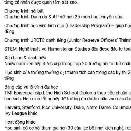
từng cá nhân được quan tâm sát sao.
Chương trình nổi bật
Chương trình Danh dự & AP với hơn 25 môn học chuyên sâu.
Chương trình học viện lãnh đạo (Leadership Program) – giúp học 
đồng.
Chương trình JROTC danh tiếng (Junior Reserve Officers’ Trainin
STEM, Nghệ thuật, và Humanitarian Studies đều được đầu tư toàn d
Xếp hạng & danh hiệu
Nhiều năm liên tiếp được xếp trong Top 20 trường nội trú tốt nhất
Học sinh của trường thường đạt thành tích cao trong các kỳ thi 
tiếng.
Bằng cấp và lộ trình đại học
TMI Episcopal cấp bằng High School Diploma theo tiêu chuẩn ti
học sinh. Học sinh tốt nghiệp từ trường đã được nhận vào các đại
Harvard, Stanford, Rice University, Duke, Notre Dame, Columbia
Ivy League khác.
Hoạt động khác
Học sinh có cơ hội tham gia hơn 30 câu lạc bộ như: kịch nghệ, ro