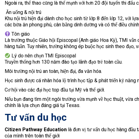
Ngoài ra, thể thao cũng là thế mạnh với hơn 20 đội tuyển thi đấu 
️ Ăn uống & nội trú
Khu nội trú hiện đại dành cho học sinh từ lớp 8 đến lớp 12, với 
các bữa ăn phong phú, cân bằng dinh dưỡng và có thể điều chỉnh 
Tôn giáo
Là trường thuộc Giáo hội Episcopal (Anh giáo Hoa Kỳ), TMI vẫn du
hàng tuần. Tuy nhiên, trường không ép buộc học sinh theo đạo, và
Lý do nên chọn TMI Episcopal
Truyền thống hơn 130 năm đào tạo lãnh đạo trẻ toàn cầu.
Môi trường nội trú an toàn, hiện đại, đa văn hóa.
Học sinh được cá nhân hóa lộ trình học tập & phát triển kỹ năng
Cơ hội vào các đại học top đầu tại Mỹ và thế giới.
Nếu bạn đang tìm một ngôi trường vừa mạnh về học thuật, vừa ch
chính là lựa chọn đáng giá tại Texas.
Tư vấn du học
Citizen Pathway Education
là đơn vị tư vấn du học hàng đầu 
của mình trên toàn thế giới