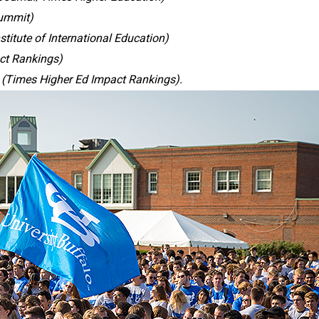
Summit)
nstitute of International Education)
ct Rankings)
e
(Times Higher Ed Impact Rankings).