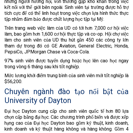
những người hướng nội, vốn thường gặp khó khăn trong việc
kết nối với thế giới bên ngoài. Sinh viên tại trường được hỗ trợ
tích cực để có thể linh hoạt trong việc chọn lựa hình thức thực
tập nhằm đảm bảo được chất lượng học tập tại Mỹ.
Trên trang web việc làm của UD có tới hơn 7,000 cơ hội việc
làm, bao gồm hơn 1,600 cơ hội thực tập và co-op. Hội chợ việc
làm cho sinh viên của UD thu hút gần 450 các công ty lớn
tham dự trong đó có GE Aviation, General Electric, Honda,
PepsiCo, JPMorgan Chase và Coca-Cola.
97% sinh viên được tuyển dụng hoặc học lên cao học ngay
trong vòng 6 tháng sau khi tốt nghiệp.
Mức lương khởi điểm trung bình của sinh viên mới tốt nghiệp là
$56,200.
Chuyên ngành đào tạo nổi bật của
University of Dayton
Đại học Dayton cung cấp cho sinh viên quốc tế hơn 80 lựa
chọn cấp bằng đại học. Các chương trình phổ biến và được xếp
hạng cao của Đại học Dayton bao gồm kỹ thuật, kinh doanh,
kinh doanh và kỹ thuật hàng không và hàng không. Gồm 4