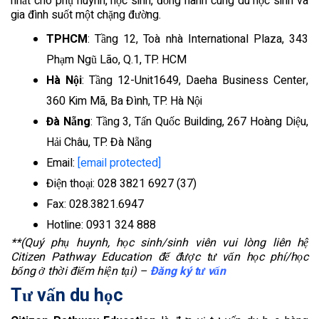
nhất cho phụ huynh, học sinh, đồng hành cùng du học sinh và
gia đình suốt một chặng đường.
TPHCM
: Tầng 12, Toà nhà International Plaza, 343
Phạm Ngũ Lão, Q.1, TP. HCM
Hà Nội
: Tầng 12-Unit1649, Daeha Business Center,
360 Kim Mã, Ba Đình, TP. Hà Nội
Đà Nẵng
: Tầng 3, Tấn Quốc Building, 267 Hoàng Diệu,
Hải Châu, TP. Đà Nẵng
Email:
[email protected]
Điện thoại: 028 3821 6927 (37)
Fax: 028.3821.6947
Hotline: 0931 324 888
**(Quý phụ huynh, học sinh/sinh viên vui lòng liên hệ
Citizen Pathway Education để được tư vấn học phí/học
bổng ở thời điểm hiện tại) –
Đăng ký tư vấn
Tư vấn du học