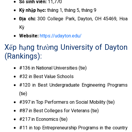
Số sinh viên:
11,770
Kỳ nhập học:
tháng 1, tháng 5, tháng 9
Địa chỉ:
300 College Park, Dayton, OH 45469, Hoa
Kỳ
Website:
https://udayton.edu/
Xếp hạng trường University of Dayton
(
Rankings):
#136 in National Universities (tie)
#32 in Best Value Schools
#120 in Best Undergraduate Engineering Programs
(tie)
#397 in Top Performers on Social Mobility (tie)
#87 in Best Colleges for Veterans
(tie)
#217 in Economics
(tie)
#11 in top Entrepreneurship Programs in the country