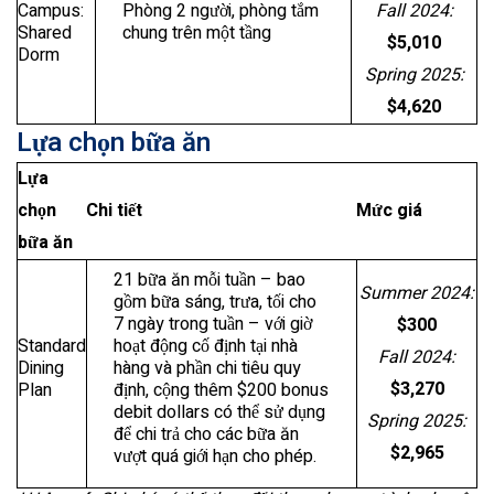
Campus:
Phòng 2 người, phòng tắm
Fall 2024:
Shared
chung trên một tầng
$5,010
Dorm
Spring 2025:
$4,620
Lựa chọn bữa ăn
Lựa
chọn
Chi tiết
Mức giá
bữa ăn
21 bữa ăn mỗi tuần – bao
Summer 2024:
gồm bữa sáng, trưa, tối cho
7 ngày trong tuần – với giờ
$300
Standard
hoạt động cố định tại nhà
Fall 2024:
Dining
hàng và phần chi tiêu quy
$3,270
Plan
định, cộng thêm $200 bonus
debit dollars có thể sử dụng
Spring 2025:
để chi trả cho các bữa ăn
$2,965
vượt quá giới hạn cho phép.