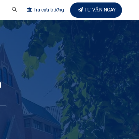
Tra cứu trường
TƯ VẤN NGAY
o