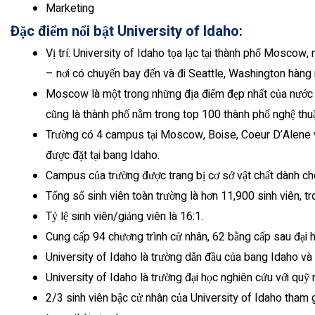
Marketing
Đặc điểm nổi bật University of Idaho:
Vị trí: University of Idaho tọa lạc tại thành phố Mosc
– nơi có chuyến bay đến và đi Seattle, Washington hàng ng
Moscow là một trong những địa điểm đẹp nhất của nước M
cũng là thành phố nằm trong top 100 thành phố nghệ thuậ
Trường có 4 campus tại Moscow, Boise, Coeur D’Alene và
được đặt tại bang Idaho.
Campus của trường được trang bị cơ sở vật chất dành cho
Tổng số sinh viên toàn trường là hơn 11,900 sinh viên, t
Tỷ lệ sinh viên/giảng viên là 16:1.
Cung cấp 94 chương trình cử nhân, 62 bằng cấp sau đại h
University of Idaho là trường dẫn đầu của bang Idaho và 
University of Idaho là trường đại học nghiên cứu với quỹ
2/3 sinh viên bậc cử nhân của University of Idaho tham g