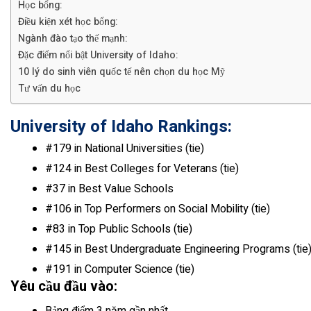
Học bổng:
Điều kiện xét học bổng:
Ngành đào tạo thế mạnh:
Đặc điểm nổi bật University of Idaho:
10 lý do sinh viên quốc tế nên chọn du học Mỹ
Tư vấn du học
University of Idaho Rankings:
#179 in National Universities (tie)
#124 in Best Colleges for Veterans
(tie)
#37 in Best Value Schools
#106 in Top Performers on Social Mobility
(tie)
#83 in Top Public Schools
(tie)
#145 in Best Undergraduate Engineering Programs
(tie
#191 in Computer Science
(tie)
Yêu cầu đầu vào: