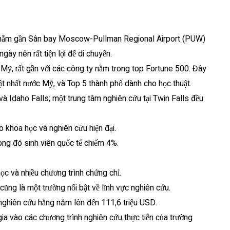
ow, nằm gần Sân bay Moscow-Pullman Regional Airport (PUW)
ày nên rất tiện lợi để di chuyển.
ỹ, rất gần với các công ty nằm trong top Fortune 500. Đây
t nhất nước Mỹ, và Top 5 thành phố dành cho học thuật.
 Idaho Falls; một trung tâm nghiên cứu tại Twin Falls đều
 khoa học và nghiên cứu hiện đại.
rong đó sinh viên quốc tế chiếm 4%.
ọc và nhiều chương trình chứng chỉ.
cũng là một trường nổi bật về lĩnh vực nghiên cứu.
 nghiên cứu hằng năm lên đến 111,6 triệu USD.
ia vào các chương trình nghiên cứu thực tiễn của trường