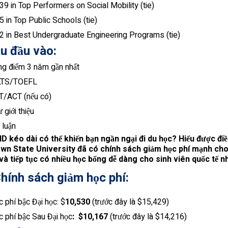
9 in Top Performers on Social Mobility (tie)
 in Top Public Schools (tie)
2 in Best Undergraduate Engineering Programs (tie)
u đầu vào:
ng điểm 3 năm gần nhất
LTS/TOEFL
T/ACT (nếu có)
 giới thiệu
 luận
D kéo dài có thể khiến bạn ngần ngại đi du học? Hiểu được điề
n State University đã có chính sách giảm học phí mạnh ch
 và tiếp tục có nhiều học bổng dễ dàng cho sinh viên quốc tế n
hính sách giảm học phí:
 phí bậc Đại học: $
10,530
(trước đây là $15,429)
 phí bậc Sau Đại học
: $10,167
(trước đây là $14,216)