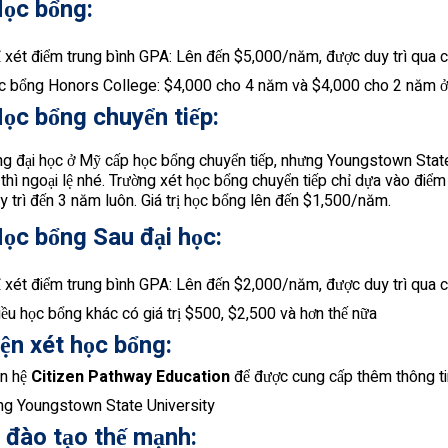
ọc bổng:
 xét điểm trung bình GPA: Lên đến $5,000/năm, được duy trì qua 
c bổng Honors College: $4,000 cho 4 năm và $4,000 cho 2 năm ở
ọc bổng chuyển tiếp:
ờng đại học ở Mỹ cấp học bổng chuyển tiếp, nhưng Youngstown Stat
 thì ngoại lệ nhé. Trường xét học bổng chuyển tiếp chỉ dựa vào điểm
 trì đến 3 năm luôn. Giá trị học bổng lên đến $1,500/năm.
ọc bổng Sau đại học:
 xét điểm trung bình GPA: Lên đến $2,000/năm, được duy trì qua 
ều học bổng khác có giá trị $500, $2,500 và hơn thế nữa
iện xét học bổng:
ên hệ
Citizen Pathway Education
để được cung cấp thêm thông ti
ng Youngstown State University
đào tạo thế mạnh: