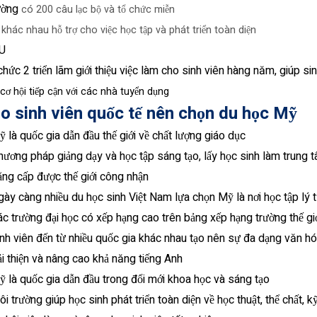
ường
có
200
câu
lạc
bộ
và
tổ
chức
miễn
í
khác
nhau
hỗ
trợ
cho
việc
học
tập
và
phát
triển toàn diện
U
chức
2
triển
lãm
giới
thiệu
việc
làm
cho
sinh
viên
hàng
năm
,
giúp
si
cơ
hội
tiếp
cận
với
các
nhà
tuyển
dụng
do sinh viên quốc tế nên chọn du học Mỹ
 là quốc gia dẫn đầu thế giới về chất lượng giáo dục
ương pháp giảng dạy và học tập sáng tạo, lấy học sinh làm trung 
ng cấp được thế giới công nhận
ày càng nhiều du học sinh Việt Nam lựa chọn Mỹ là nơi học tập lý 
c trường đại học có xếp hạng cao trên bảng xếp hạng trường thế gi
nh viên đến từ nhiều quốc gia khác nhau tạo nên sự đa dạng văn h
i thiện và nâng cao khả năng tiếng Anh
 là quốc gia dẫn đầu trong đổi mới khoa học và sáng tạo
i trường giúp học sinh phát triển toàn diện về học thuật, thể chất, 