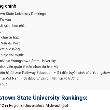
ng chính
wn State University Rankings:
đầu vào:
h giảm học phí:
:
chuyển tiếp:
Sau đại học:
 xét học bổng:
o tạo thế mạnh:
nổi bật Youngstown State University:
sinh viên quốc tế nên chọn du học Mỹ
liên hệ Citizen Pathway Education – đại diện tuyển sinh của Youngstow
 tại Việt Nam – để được tư vấn chi tiết hơn về trường.
u học
town State University Rankings:
2 in Regional Universities Midwest (tie)