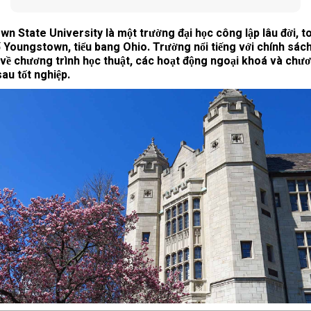
n State University là một trường đại học công lập lâu đời, toạ
 Youngstown, tiểu bang Ohio. Trường nổi tiếng với chính sách
 về chương trình học thuật, các hoạt động ngoại khoá và chươ
sau tốt nghiệp.