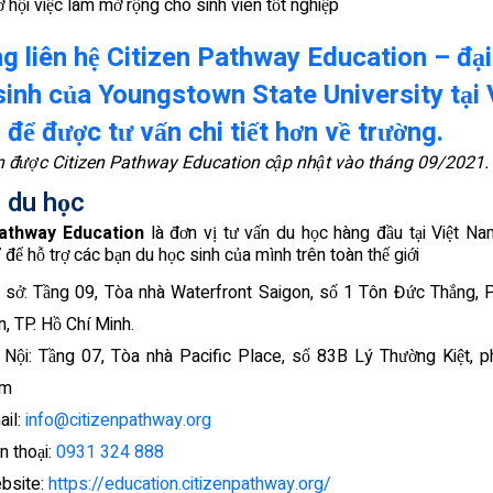
 hội việc làm mở rộng cho sinh viên tốt nghiệp
ng liên hệ Citizen Pathway Education – đại
sinh của Youngstown State University
tại
V
để được tư vấn chi tiết hơn về trường.
n được Citizen Pathway Education cập nhật vào tháng 09/2021.
 du học
Pathway Education
là đơn vị tư vấn du học hàng đầu tại Việt N
để hỗ trợ các bạn du học sinh của mình trên toàn thế giới
ụ sở: Tầng 09, Tòa nhà Waterfront Saigon, số 1 Tôn Đức Thắng, 
, TP. Hồ Chí Minh.
 Nội: Tầng 07, Tòa nhà Pacific Place, số 83B Lý Thường Kiệt, 
m
ail:
info@citizenpathway.org
n thoại:
0931 324 888
bsite:
https://education.citizenpathway.org/