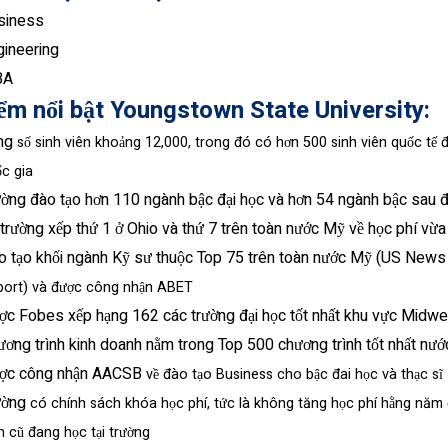
siness
gineering
BA
ểm nổi bật Youngstown State University:
ng
số
sinh
viên khoảng 12,000, trong đó có hơn 500
sinh
viên
quốc
tế
đ
c gia
ường
đào
tạo
hơn
110
ngành
bậc
đại
học
và
hơn
54
ngành
bậc
sau
đ
trường
xếp
thứ
1
ở
Ohio
và
thứ
7
trên
toàn
nước
Mỹ
về
học
phí
vừa
o
tạo
khối
ngành
Kỹ
sư
thuộc
Top
75
trên
toàn
nước
Mỹ
(US
News
ort)
và
đ
ược
công
nhận
ABET
ợc Fobes xếp hạng 162 các trường đại học tốt nhất khu vực Midwe
ơng trình kinh doanh nằm trong Top 500 chương trình tốt nhất nư
ợc
công
nhận
AACSB
về
đào
tạo
Business
cho
bậc
đai
học
và
thạc
sĩ
ường
có
chính
sách
khóa
học
phí
,
tức
là
không
tăng
học
phí
hằng
năm
n
cũ
đang
học
tại
trường